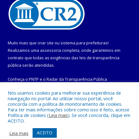
Muito mais que
criar site
ou
sistema para prefeituras
!
Realizamos uma
assessoria
completa, onde garantimos em
contrato que todas as exigências das
leis de transparência
pública
serão atendidas.
Conheça o
PNTP
e o
Radar da Transparência Pública
Nós usamos cookies para melhorar sua experiência de
navegação no portal. Ao utilizar nosso portal, você
concorda com a política de monitoramento de cookies.
Para ter mais informações sobre como isso é feito, acesse
Todos os direitos reservados a Prefeitura Municipal de
Política de cookies (
Leia mais
). Se você concorda, clique em
Maracanã.
ACEITO.
Mapa do Site
Acessar Área Administrativa
ACEITO
Leia mais
Acessar Webmail