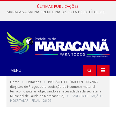
ÚLTIMAS PUBLICAÇÕES:
MARACANÃ SAI NA FRENTE NA DISPUTA PELO TÍTULO DA COPA PARÁ SUB-17!
MENU
»
»
Home
Licitações
PREGÃO ELETRÔNICO Nº 020/2022
(Registro de Preços para aquisição de insumos e material
técnico hospitalar, objetivando as necessidades da Secretaria
»
Municipal de Saúde de Maracanã/PA)
PARECER-LICITAÇÃO –
HOSPITALAR – FINAL – 26-06