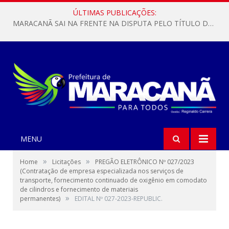
ÚLTIMAS PUBLICAÇÕES:
MARACANÃ SAI NA FRENTE NA DISPUTA PELO TÍTULO DA COPA PARÁ SUB-17!
MENU
»
»
Home
Licitações
PREGÃO ELETRÔNICO Nº 027/2023
(Contratação de empresa especializada nos serviços de
transporte, fornecimento continuado de oxigênio em comodato
de cilindros e fornecimento de materiais
»
permanentes)
EDITAL Nº 027-2023-REPUBLIC.