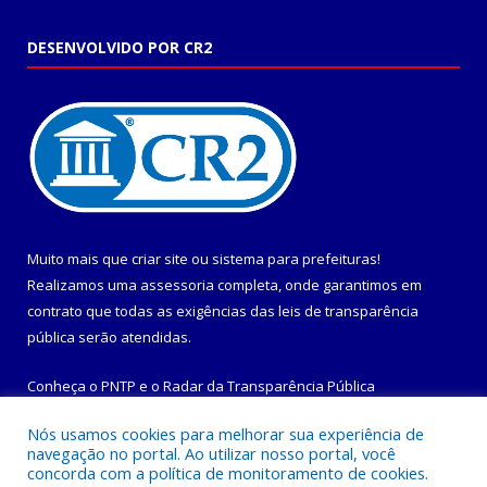
DESENVOLVIDO POR CR2
Muito mais que
criar site
ou
sistema para prefeituras
!
Realizamos uma
assessoria
completa, onde garantimos em
contrato que todas as exigências das
leis de transparência
pública
serão atendidas.
Conheça o
PNTP
e o
Radar da Transparência Pública
Nós usamos cookies para melhorar sua experiência de
navegação no portal. Ao utilizar nosso portal, você
concorda com a política de monitoramento de cookies.