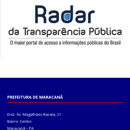
PREFEITURA DE MARACANÃ
End.: Av. Magalhães Barata, 21
Bairro: Centro
Maracanã – PA