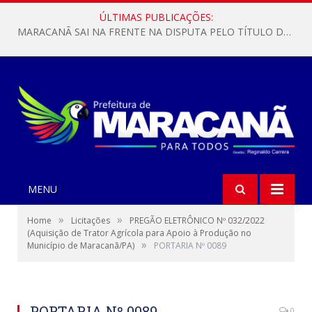
ÚLTIMAS PUBLICAÇÕES:
MARACANÃ SAI NA FRENTE NA DISPUTA PELO TÍTULO DA COPA PARÁ SUB-17!
MENU
»
»
Home
Licitações
PREGÃO ELETRÔNICO Nº 032/2022
(Aquisição de Trator Agrícola para Apoio à Produção no
»
Município de Maracanã/PA)
PORTARIA Nº 0089
PORTARIA Nº 0089
0