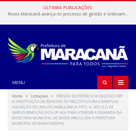
ÚLTIMAS PUBLICAÇÕES:
Resex Maracanã avança no processo de gestão e ordenamento do turismo em nossas áreas protegidas.
MENU
»
»
Home
Licitações
PREGÃO ELETRÔNICO Nº 032/2023-SRP
(CONSTITUIÇÃO DE REGISTRO DE PREÇOS FUTURA E EVENTUAL
AQUISIÇÃO DE UMA (01) AMBULÂNCIA TIPO- A, VEÍCULO DE
SIMPLES REMOÇÃO PICK-UP 4X4, PARA ATENDER A DEMANDA DA
SECRETARIA MUNICIPAL DE SAÚDE VINCULADA A PREFEITURA
MUNICIPAL DE MARACANÃ/PA)