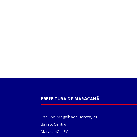
PREFEITURA DE MARACANÃ
End.: Av. Magalhães Barata, 21
Bairro: Centro
Maracanã – PA