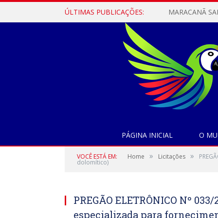
ÚLTIMAS PUBLICAÇÕES:
PÁGINA INICIAL
O MU
»
»
VOCÊ ESTÁ EM:
Home
Licitações
PREGÃO
dolomítico)
PREGÃO ELETRÔNICO Nº 033/20
especializada para fornecimen