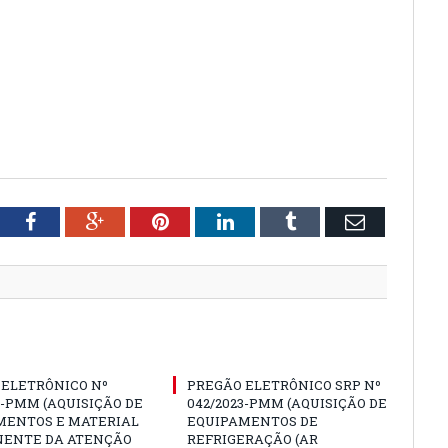
tter
Facebook
Google+
Pinterest
LinkedIn
Tumblr
Email
 ELETRÔNICO Nº
PREGÃO ELETRÔNICO SRP Nº
3-PMM (AQUISIÇÃO DE
042/2023-PMM (AQUISIÇÃO DE
MENTOS E MATERIAL
EQUIPAMENTOS DE
ENTE DA ATENÇÃO
REFRIGERAÇÃO (AR