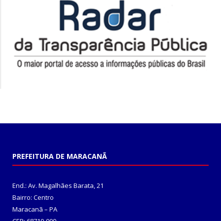
PREFEITURA DE MARACANÃ
End.: Av. Magalhães Barata, 21
Bairro: Centro
Maracanã – PA