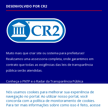
DESENVOLVIDO POR CR2
Muito mais que
criar site
ou
sistema para prefeituras
!
Realizamos uma
assessoria
completa, onde garantimos em
contrato que todas as exigências das
leis de transparência
pública
serão atendidas.
Conheça o
PNTP
e o
Radar da Transparência Pública
Nós usamos cookies para melhorar sua experiência de
navegação no portal. Ao utilizar nosso portal, você
concorda com a política de monitoramento de cookies.
Para ter mais informações sobre como isso é feito, acesse
Todos os direitos reservados a Prefeitura Municipal de