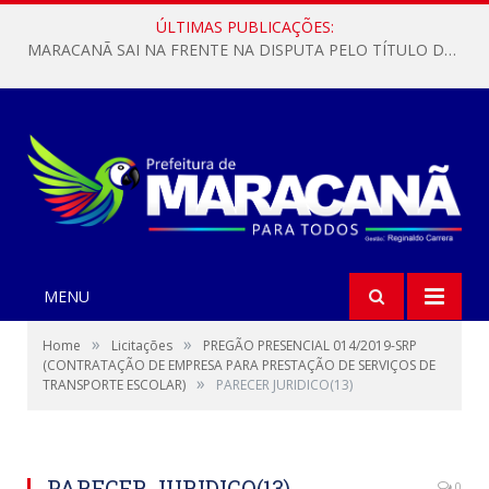
ÚLTIMAS PUBLICAÇÕES:
MARACANÃ SAI NA FRENTE NA DISPUTA PELO TÍTULO DA COPA PARÁ SUB-17!
MENU
»
»
Home
Licitações
PREGÃO PRESENCIAL 014/2019-SRP
(CONTRATAÇÃO DE EMPRESA PARA PRESTAÇÃO DE SERVIÇOS DE
»
TRANSPORTE ESCOLAR)
PARECER JURIDICO(13)
PARECER JURIDICO(13)
0