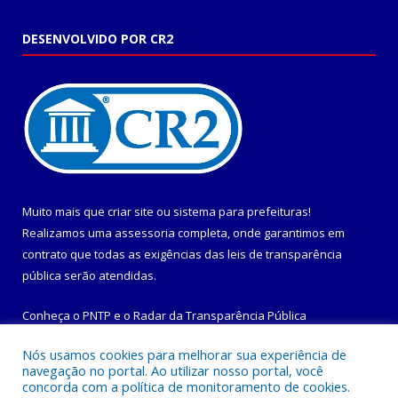
DESENVOLVIDO POR CR2
Muito mais que
criar site
ou
sistema para prefeituras
!
Realizamos uma
assessoria
completa, onde garantimos em
contrato que todas as exigências das
leis de transparência
pública
serão atendidas.
Conheça o
PNTP
e o
Radar da Transparência Pública
Nós usamos cookies para melhorar sua experiência de
navegação no portal. Ao utilizar nosso portal, você
concorda com a política de monitoramento de cookies.