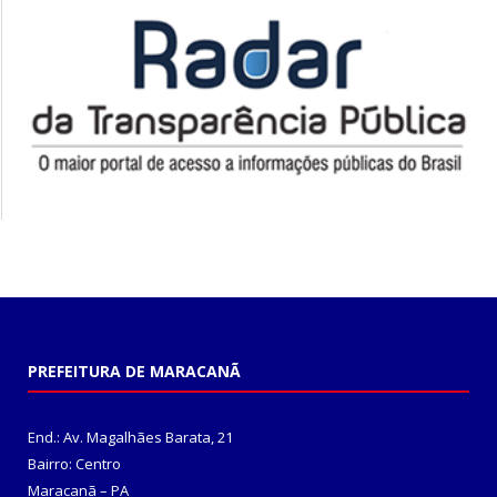
PREFEITURA DE MARACANÃ
End.: Av. Magalhães Barata, 21
Bairro: Centro
Maracanã – PA