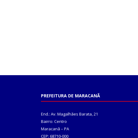
PREFEITURA DE MARACANÃ
End.: Av. Magalhães Barata, 21
Bairro: Centro
Maracanã – PA
CEP: 68710-000