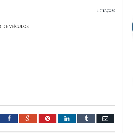
LICITAÇÕES
 DE VEÍCULOS
tter
Facebook
Google+
Pinterest
LinkedIn
Tumblr
Email