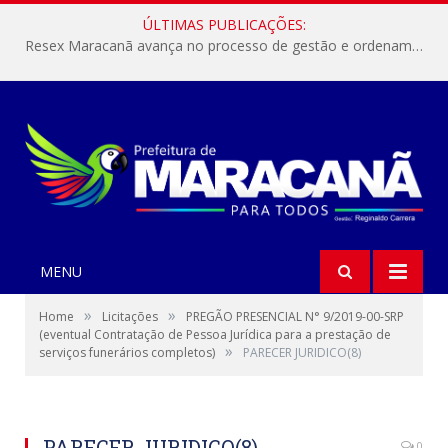
ÚLTIMAS PUBLICAÇÕES:
Resex Maracanã avança no processo de gestão e ordenamento do turismo em nossas áreas protegidas.
MENU
»
»
Home
Licitações
PREGÃO PRESENCIAL N° 9/2019-00-SRP
(eventual Contratação de Pessoa Jurídica para a prestação de
»
serviços funerários completos)
PARECER JURIDICO(8)
PARECER JURIDICO(8)
0