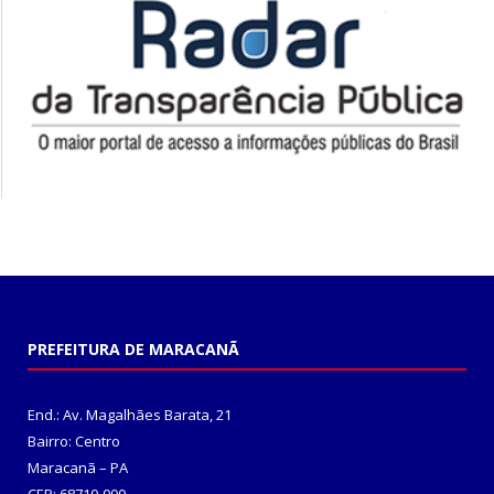
PREFEITURA DE MARACANÃ
End.: Av. Magalhães Barata, 21
Bairro: Centro
Maracanã – PA