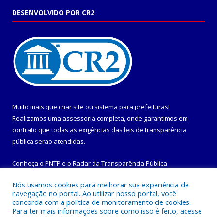
DESENVOLVIDO POR CR2
Muito mais que
criar site
ou
sistema para prefeituras
!
Realizamos uma
assessoria
completa, onde garantimos em
contrato que todas as exigências das
leis de transparência
pública
serão atendidas.
Conheça o
PNTP
e o
Radar da Transparência Pública
Nós usamos cookies para melhorar sua experiência de
navegação no portal. Ao utilizar nosso portal, você
concorda com a política de monitoramento de cookies.
Para ter mais informações sobre como isso é feito, acesse
Todos os direitos reservados a Prefeitura Municipal de