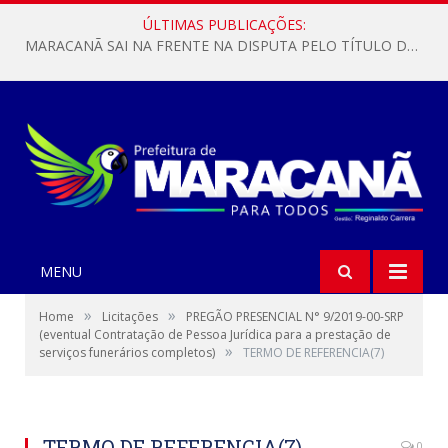
ÚLTIMAS PUBLICAÇÕES:
MARACANÃ SAI NA FRENTE NA DISPUTA PELO TÍTULO DA COPA PARÁ SUB-17!
MENU
»
»
Home
Licitações
PREGÃO PRESENCIAL N° 9/2019-00-SRP
(eventual Contratação de Pessoa Jurídica para a prestação de
»
serviços funerários completos)
TERMO DE REFERENCIA(7)
TERMO DE REFERENCIA(7)
0