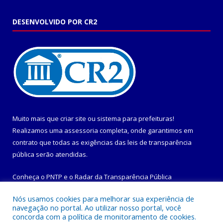
DESENVOLVIDO POR CR2
Muito mais que
criar site
ou
sistema para prefeituras
!
Realizamos uma
assessoria
completa, onde garantimos em
contrato que todas as exigências das
leis de transparência
pública
serão atendidas.
Conheça o
PNTP
e o
Radar da Transparência Pública
Nós usamos cookies para melhorar sua experiência de
navegação no portal. Ao utilizar nosso portal, você
concorda com a política de monitoramento de cookies.