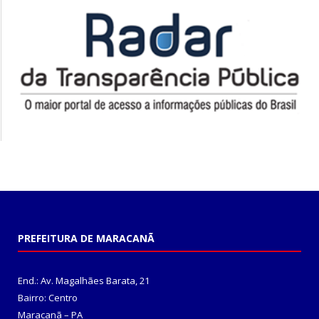
PREFEITURA DE MARACANÃ
End.: Av. Magalhães Barata, 21
Bairro: Centro
Maracanã – PA