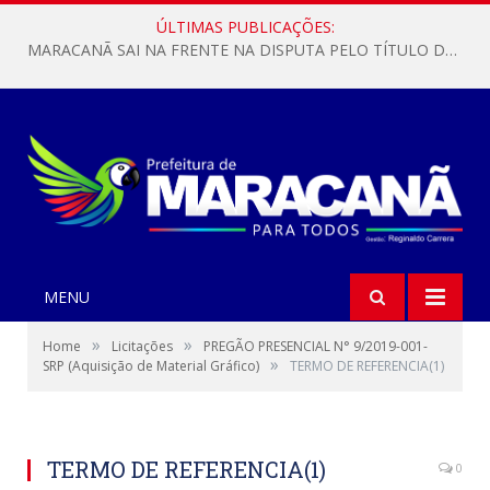
ÚLTIMAS PUBLICAÇÕES:
MARACANÃ SAI NA FRENTE NA DISPUTA PELO TÍTULO DA COPA PARÁ SUB-17!
MENU
»
»
Home
Licitações
PREGÃO PRESENCIAL N° 9/2019-001-
»
SRP (Aquisição de Material Gráfico)
TERMO DE REFERENCIA(1)
TERMO DE REFERENCIA(1)
0