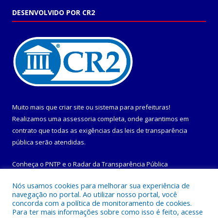
DESENVOLVIDO POR CR2
Muito mais que
criar site
ou
sistema para prefeituras
!
Realizamos uma
assessoria
completa, onde garantimos em
contrato que todas as exigências das
leis de transparência
pública
serão atendidas.
Conheça o
PNTP
e o
Radar da Transparência Pública
Nós usamos cookies para melhorar sua experiência de
navegação no portal. Ao utilizar nosso portal, você
concorda com a política de monitoramento de cookies.
Para ter mais informações sobre como isso é feito, acesse
Todos os direitos reservados a Prefeitura Municipal de