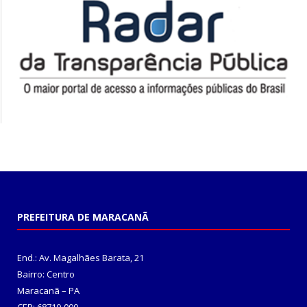
PREFEITURA DE MARACANÃ
End.: Av. Magalhães Barata, 21
Bairro: Centro
Maracanã – PA