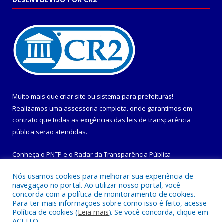
Muito mais que
criar site
ou
sistema para prefeituras
!
Realizamos uma
assessoria
completa, onde garantimos em
contrato que todas as exigências das
leis de transparência
pública
serão atendidas.
Conheça o
PNTP
e o
Radar da Transparência Pública
Nós usamos cookies para melhorar sua experiência de
navegação no portal. Ao utilizar nosso portal, você
concorda com a política de monitoramento de cookies.
Para ter mais informações sobre como isso é feito, acesse
Todos os direitos reservados a Prefeitura Municipal de
Política de cookies (
Leia mais
). Se você concorda, clique em
Maracanã.
ACEITO.