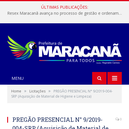
ÚLTIMAS PUBLICAÇÕES:
Resex Maracanã avança no processo de gestão e ordenamento do turismo em nossas áreas protegidas.
MENU
»
»
Home
Licitações
PREGÃO PRESENCIAL N° 9/2019-004-
SRP (Aquisição de Material de Higiene e Limpeza)
PREGÃO PRESENCIAL N° 9/2019-
0
004-SRP (Aquisição de Material de