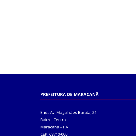
PREFEITURA DE MARACANÃ
End.: Av. Magalhães Barata, 21
Bairro: Centro
Maracanã – PA
CEP: 68710-000