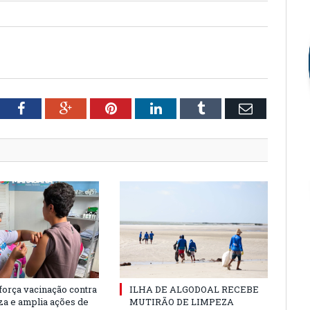
tter
Facebook
Google+
Pinterest
LinkedIn
Tumblr
Email
força vacinação contra
ILHA DE ALGODOAL RECEBE
nza e amplia ações de
MUTIRÃO DE LIMPEZA