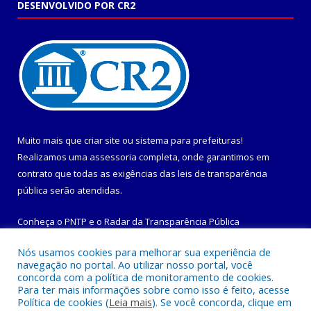
DESENVOLVIDO POR CR2
Muito mais que
criar site
ou
sistema para prefeituras
!
Realizamos uma
assessoria
completa, onde garantimos em
contrato que todas as exigências das
leis de transparência
pública
serão atendidas.
Conheça o
PNTP
e o
Radar da Transparência Pública
Nós usamos cookies para melhorar sua experiência de
navegação no portal. Ao utilizar nosso portal, você
concorda com a política de monitoramento de cookies.
Para ter mais informações sobre como isso é feito, acesse
Todos os direitos reservados a Prefeitura Municipal de
Política de cookies (
Leia mais
). Se você concorda, clique em
Maracanã.