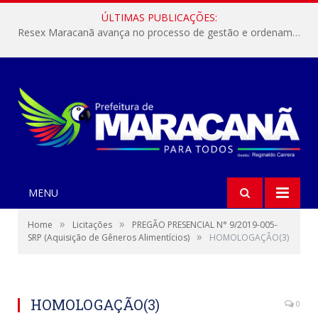
ÚLTIMAS PUBLICAÇÕES:
Resex Maracanã avança no processo de gestão e ordenamento do turismo em nossas áreas protegidas.
MENU
»
»
Home
Licitações
PREGÃO PRESENCIAL N° 9/2019-005-
»
SRP (Aquisição de Gêneros Alimentícios)
HOMOLOGAÇÃO(3)
HOMOLOGAÇÃO(3)
0