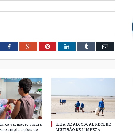
tter
Facebook
Google+
Pinterest
LinkedIn
Tumblr
Email
força vacinação contra
ILHA DE ALGODOAL RECEBE
nza e amplia ações de
MUTIRÃO DE LIMPEZA