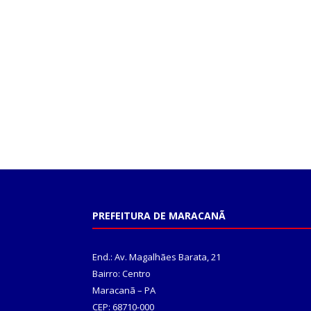
PREFEITURA DE MARACANÃ
End.: Av. Magalhães Barata, 21
Bairro: Centro
Maracanã – PA
CEP: 68710-000