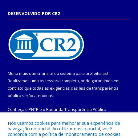
DESENVOLVIDO POR CR2
Muito mais que
criar site
ou
sistema para prefeituras
!
Realizamos uma
assessoria
completa, onde garantimos em
contrato que todas as exigências das
leis de transparência
pública
serão atendidas.
Conheça o
PNTP
e o
Radar da Transparência Pública
Nós usamos cookies para melhorar sua experiência de
navegação no portal. Ao utilizar nosso portal, você
concorda com a política de monitoramento de cookies.