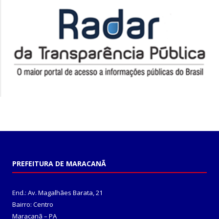
PREFEITURA DE MARACANÃ
End.: Av. Magalhães Barata, 21
Bairro: Centro
Maracanã – PA