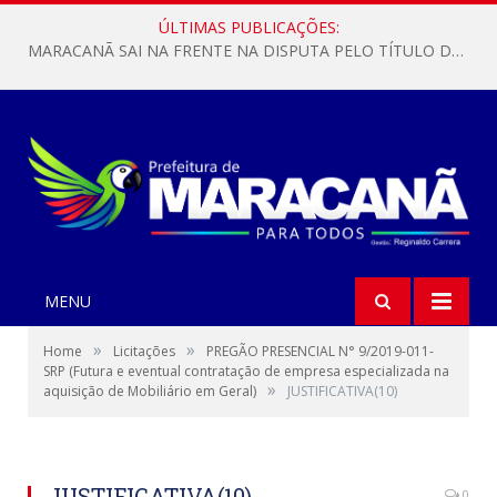
ÚLTIMAS PUBLICAÇÕES:
MARACANÃ SAI NA FRENTE NA DISPUTA PELO TÍTULO DA COPA PARÁ SUB-17!
MENU
»
»
Home
Licitações
PREGÃO PRESENCIAL N° 9/2019-011-
SRP (Futura e eventual contratação de empresa especializada na
»
aquisição de Mobiliário em Geral)
JUSTIFICATIVA(10)
JUSTIFICATIVA(10)
0