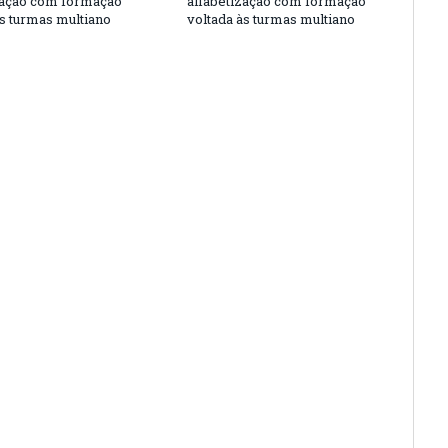
zação com formação
alfabetização com formação
às turmas multiano
voltada às turmas multiano