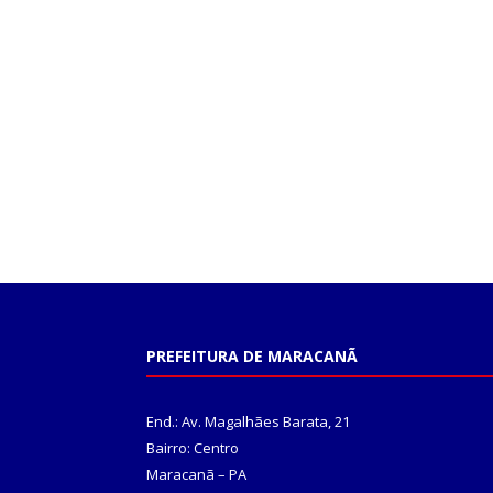
PREFEITURA DE MARACANÃ
End.: Av. Magalhães Barata, 21
Bairro: Centro
Maracanã – PA