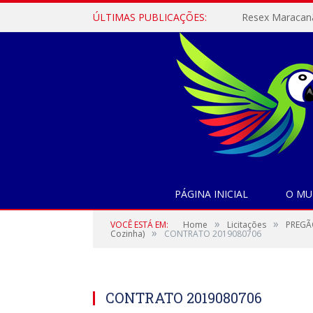
ÚLTIMAS PUBLICAÇÕES:
PÁGINA INICIAL
O MU
»
»
VOCÊ ESTÁ EM:
Home
Licitações
PREGÃO
»
Cozinha)
CONTRATO 2019080706
CONTRATO 2019080706