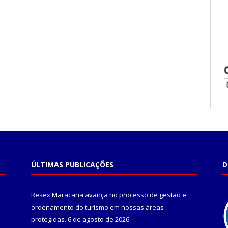
ÚLTIMAS PUBLICAÇÕES
D
Resex Maracanã avança no processo de gestão e
ordenamento do turismo em nossas áreas
protegidas.
6 de agosto de 2026