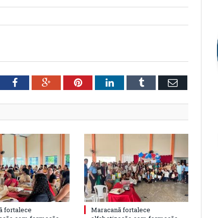
tter
Facebook
Google+
Pinterest
LinkedIn
Tumblr
Email
 fortalece
Maracanã fortalece