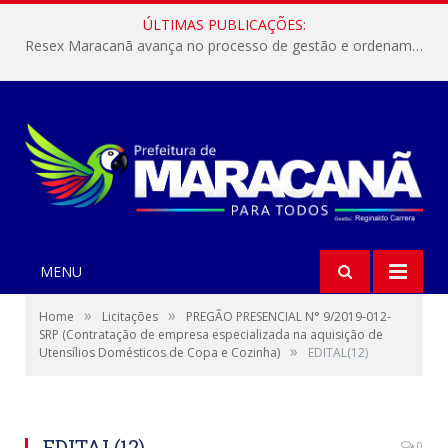
ÚLTIMAS PUBLICAÇÕES:
Resex Maracanã avança no processo de gestão e ordenamento do turismo em nossas áreas protegidas.
MENU
»
»
Home
Licitações
PREGÃO PRESENCIAL N° 9/2019-012-
SRP (Contratação de empresa especializada na aquisição de
»
Utensílios Domésticos de Copa e Cozinha)
EDITAL(12)
EDITAL(12)
0