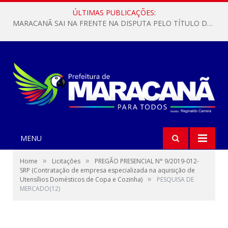
ÚLTIMAS PUBLICAÇÕES:
MARACANÃ SAI NA FRENTE NA DISPUTA PELO TÍTULO DA COPA PARÁ SUB-17!
MENU
»
»
Home
Licitações
PREGÃO PRESENCIAL N° 9/2019-012-
SRP (Contratação de empresa especializada na aquisição de
»
Utensílios Domésticos de Copa e Cozinha)
PESQUISA DE
MERCADO(12)