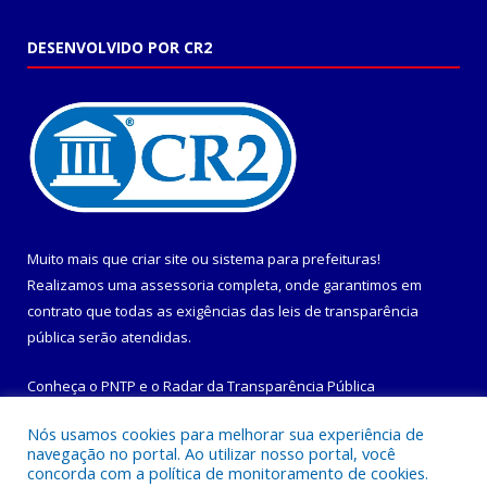
DESENVOLVIDO POR CR2
Muito mais que
criar site
ou
sistema para prefeituras
!
Realizamos uma
assessoria
completa, onde garantimos em
contrato que todas as exigências das
leis de transparência
pública
serão atendidas.
Conheça o
PNTP
e o
Radar da Transparência Pública
Nós usamos cookies para melhorar sua experiência de
navegação no portal. Ao utilizar nosso portal, você
concorda com a política de monitoramento de cookies.