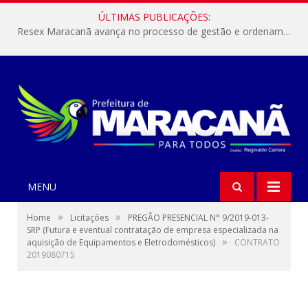
ÚLTIMAS PUBLICAÇÕES:
Resex Maracanã avança no processo de gestão e ordenamento do turismo em nossas áreas protegidas.
MENU
»
»
Home
Licitações
PREGÃO PRESENCIAL N° 9/2019-013-
SRP (Futura e eventual contratação de empresa especializada na
»
aquisição de Equipamentos e Eletrodomésticos)
CONTRATO
2019080715