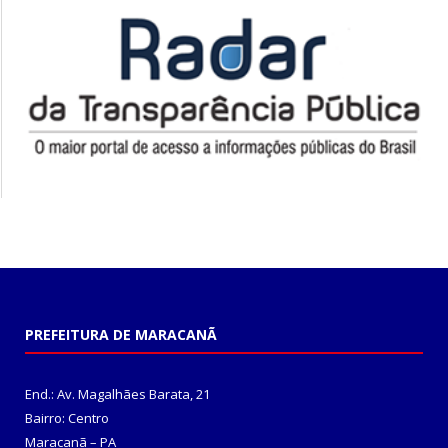
PREFEITURA DE MARACANÃ
End.: Av. Magalhães Barata, 21
Bairro: Centro
Maracanã – PA