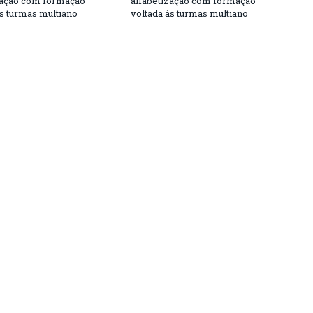
zação com formação
alfabetização com formação
às turmas multiano
voltada às turmas multiano