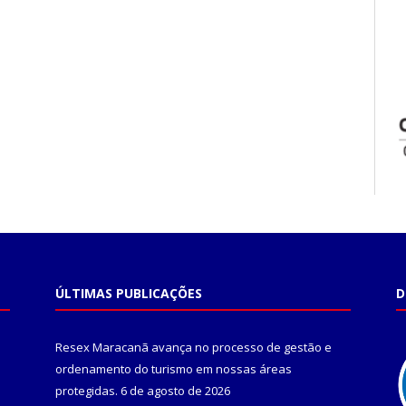
ÚLTIMAS PUBLICAÇÕES
D
Resex Maracanã avança no processo de gestão e
ordenamento do turismo em nossas áreas
protegidas.
6 de agosto de 2026