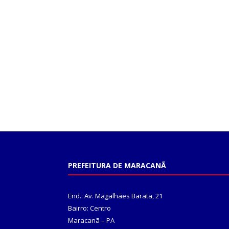
PREFEITURA DE MARACANÃ
End.: Av. Magalhães Barata, 21
Bairro: Centro
Maracanã – PA