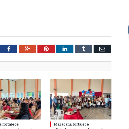
tter
Facebook
Google+
Pinterest
LinkedIn
Tumblr
Email
 fortalece
Maracanã fortalece