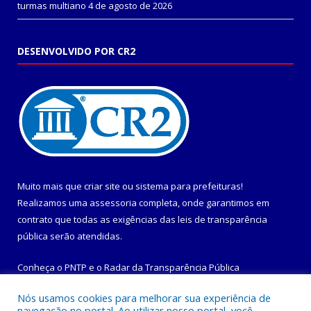
turmas multiano
4 de agosto de 2026
DESENVOLVIDO POR CR2
Muito mais que
criar site
ou
sistema para prefeituras
!
Realizamos uma
assessoria
completa, onde garantimos em
contrato que todas as exigências das
leis de transparência
pública
serão atendidas.
Conheça o
PNTP
e o
Radar da Transparência Pública
Nós usamos cookies para melhorar sua experiência de
navegação no portal. Ao utilizar nosso portal, você