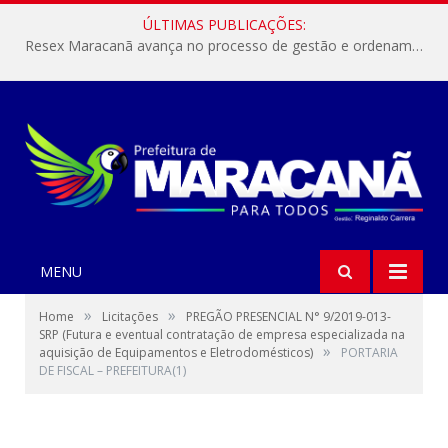
ÚLTIMAS PUBLICAÇÕES:
Resex Maracanã avança no processo de gestão e ordenamento do turismo em nossas áreas protegidas.
MENU
»
»
Home
Licitações
PREGÃO PRESENCIAL N° 9/2019-013-
SRP (Futura e eventual contratação de empresa especializada na
»
aquisição de Equipamentos e Eletrodomésticos)
PORTARIA
DE FISCAL – PREFEITURA(1)