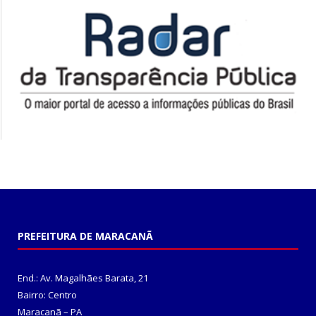
PREFEITURA DE MARACANÃ
End.: Av. Magalhães Barata, 21
Bairro: Centro
Maracanã – PA