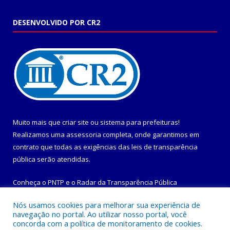
DESENVOLVIDO POR CR2
Muito mais que
criar site
ou
sistema para prefeituras
!
Realizamos uma
assessoria
completa, onde garantimos em
contrato que todas as exigências das
leis de transparência
pública
serão atendidas.
Conheça o
PNTP
e o
Radar da Transparência Pública
Nós usamos cookies para melhorar sua experiência de
navegação no portal. Ao utilizar nosso portal, você
concorda com a política de monitoramento de cookies.