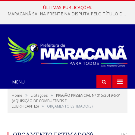
ÚLTIMAS PUBLICAÇÕES:
MARACANÃ SAI NA FRENTE NA DISPUTA PELO TÍTULO DA COPA PARÁ SUB-17!
MENU
»
»
Home
Licitações
PREGÃO PRESENCIAL Nº 015/2019-SRP
(AQUISIÇÃO DE COMBUSTÍVEIS E
»
LUBRIFICANTES)
ORÇAMENTO ESTIMADO(3)
ORÇAMENTO ESTIMADO(3)
0