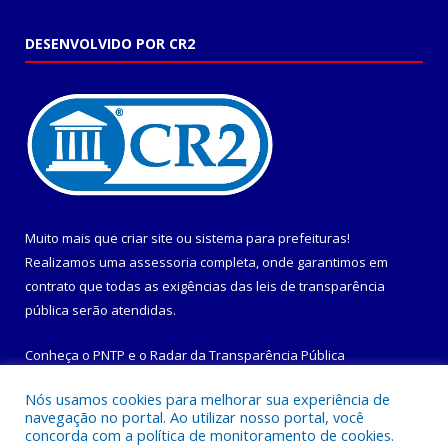
DESENVOLVIDO POR CR2
Muito mais que
criar site
ou
sistema para prefeituras
!
Realizamos uma
assessoria
completa, onde garantimos em
contrato que todas as exigências das
leis de transparência
pública
serão atendidas.
Conheça o
PNTP
e o
Radar da Transparência Pública
Nós usamos cookies para melhorar sua experiência de
navegação no portal. Ao utilizar nosso portal, você
concorda com a política de monitoramento de cookies.