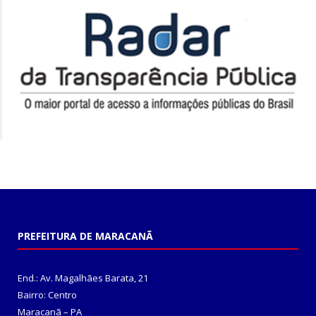
PREFEITURA DE MARACANÃ
End.: Av. Magalhães Barata, 21
Bairro: Centro
Maracanã – PA