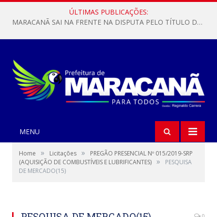
ÚLTIMAS PUBLICAÇÕES:
MARACANÃ SAI NA FRENTE NA DISPUTA PELO TÍTULO DA COPA PARÁ SUB-17!
MENU
»
»
Home
Licitações
PREGÃO PRESENCIAL Nº 015/2019-SRP
»
(AQUISIÇÃO DE COMBUSTÍVEIS E LUBRIFICANTES)
PESQUISA
DE MERCADO(15)
PESQUISA DE MERCADO(15)
0