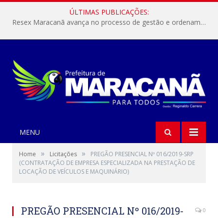
ÚLTIMAS PUBLICAÇÕES:
Resex Maracanã avança no processo de gestão e ordenamento do turismo em nossas áreas protegidas.
MENU
»
»
Home
Licitações
PREGÃO PRESENCIAL Nº 016/2019-SRP
(CONTRATAÇÃO DE EMPRESA ESPECIALIZADA NA PRESTAÇÃO DE
LOCAÇÃO DE VEÍCULOS E MAQUINÁRIO)
PREGÃO PRESENCIAL Nº 016/2019-
0