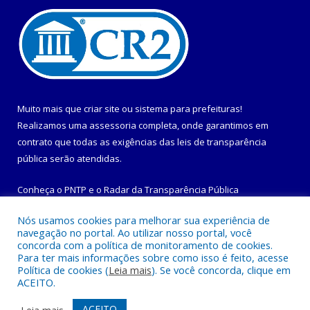
Muito mais que
criar site
ou
sistema para prefeituras
!
Realizamos uma
assessoria
completa, onde garantimos em
contrato que todas as exigências das
leis de transparência
pública
serão atendidas.
Conheça o
PNTP
e o
Radar da Transparência Pública
Nós usamos cookies para melhorar sua experiência de
navegação no portal. Ao utilizar nosso portal, você
concorda com a política de monitoramento de cookies.
Para ter mais informações sobre como isso é feito, acesse
Todos os direitos reservados a Prefeitura Municipal de
Política de cookies (
Leia mais
). Se você concorda, clique em
Maracanã.
ACEITO.
Mapa do Site
Acessar Área Administrativa
ACEITO
Leia mais