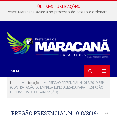
ÚLTIMAS PUBLICAÇÕES:
Resex Maracanã avança no processo de gestão e ordenamento do turismo em nossas áreas protegidas.
MENU
»
»
Home
Licitações
PREGÃO PRESENCIAL Nº 018/2019-SRP
(CONTRATAÇÃO DE EMPRESA ESPECIALIZADA PARA PRESTAÇÃO
DE SERVIÇOS DE ORGANIZAÇÃO)
PREGÃO PRESENCIAL Nº 018/2019-
0