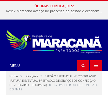
ÚLTIMAS PUBLICAÇÕES:
Resex Maracanã avança no processo de gestão e ordenamento do turismo em nossas áreas protegidas.
MENU
»
»
Home
Licitações
PREGÃO PRESENCIAL Nº 020/2019-SRP
(FUTURA E EVENTUAL PRESTAÇÃO DE SERVIÇOS DE CONFECÇÃO
»
DE VESTUÁRIO E ROUPARIA)
2.2. PARECER DO CI – CONTRATO
DO FMAS