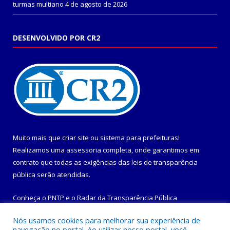
turmas multiano
4 de agosto de 2026
DESENVOLVIDO POR CR2
Muito mais que
criar site
ou
sistema para prefeituras
!
Realizamos uma
assessoria
completa, onde garantimos em
contrato que todas as exigências das
leis de transparência
pública
serão atendidas.
Conheça o
PNTP
e o
Radar da Transparência Pública
Nós usamos cookies para melhorar sua experiência de
navegação no portal. Ao utilizar nosso portal, você