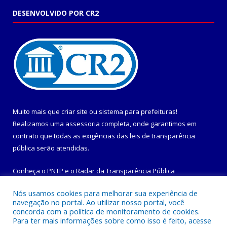
DESENVOLVIDO POR CR2
Muito mais que
criar site
ou
sistema para prefeituras
!
Realizamos uma
assessoria
completa, onde garantimos em
contrato que todas as exigências das
leis de transparência
pública
serão atendidas.
Conheça o
PNTP
e o
Radar da Transparência Pública
Nós usamos cookies para melhorar sua experiência de
navegação no portal. Ao utilizar nosso portal, você
concorda com a política de monitoramento de cookies.
Para ter mais informações sobre como isso é feito, acesse
Todos os direitos reservados a Prefeitura Municipal de