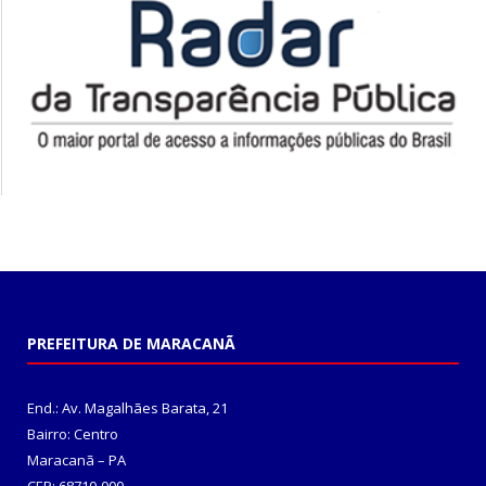
PREFEITURA DE MARACANÃ
End.: Av. Magalhães Barata, 21
Bairro: Centro
Maracanã – PA