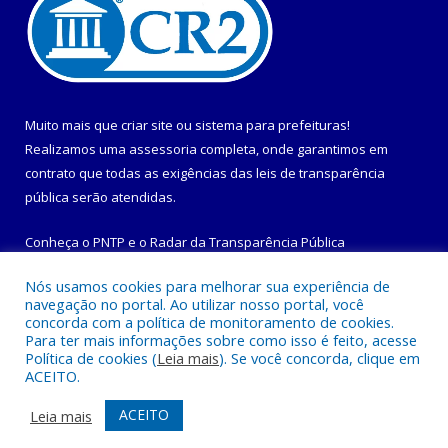
Muito mais que
criar site
ou
sistema para prefeituras
!
Realizamos uma
assessoria
completa, onde garantimos em
contrato que todas as exigências das
leis de transparência
pública
serão atendidas.
Conheça o
PNTP
e o
Radar da Transparência Pública
Nós usamos cookies para melhorar sua experiência de
navegação no portal. Ao utilizar nosso portal, você
concorda com a política de monitoramento de cookies.
Para ter mais informações sobre como isso é feito, acesse
Todos os direitos reservados a Prefeitura Municipal de
Política de cookies (
Leia mais
). Se você concorda, clique em
Maracanã.
ACEITO.
Mapa do Site
Acessar Área Administrativa
ACEITO
Leia mais
Acessar Webmail