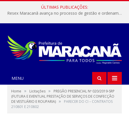
ÚLTIMAS PUBLICAÇÕES:
Resex Maracanã avança no processo de gestão e ordenamento do turismo em nossas áreas protegidas.
MENU
»
»
Home
Licitações
PREGÃO PRESENCIAL Nº 020/2019-SRP
(FUTURA E EVENTUAL PRESTAÇÃO DE SERVIÇOS DE CONFECÇÃO
»
DE VESTUÁRIO E ROUPARIA)
PARECER DO CI – CONTRATOS
210801 E 210802