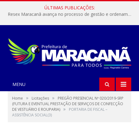
ÚLTIMAS PUBLICAÇÕES:
Resex Maracanã avança no processo de gestão e ordenamento do turismo em nossas áreas protegidas.
MENU
»
»
Home
Licitações
PREGÃO PRESENCIAL Nº 020/2019-SRP
(FUTURA E EVENTUAL PRESTAÇÃO DE SERVIÇOS DE CONFECÇÃO
»
DE VESTUÁRIO E ROUPARIA)
PORTARIA DE FISCAL –
ASSISTÊNCIA SOCIAL(3)