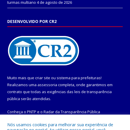
turmas multiano
4 de agosto de 2026
DESENVOLVIDO POR CR2
Muito mais que
criar site
ou
sistema para prefeituras
!
Realizamos uma
assessoria
completa, onde garantimos em
contrato que todas as exigências das
leis de transparência
pública
serão atendidas.
Conheça o
PNTP
e o
Radar da Transparência Pública
Nós usamos cookies para melhorar sua experiência de
navegação no portal. Ao utilizar nosso portal, você