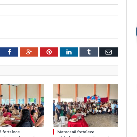
tter
Facebook
Google+
Pinterest
LinkedIn
Tumblr
Email
 fortalece
Maracanã fortalece