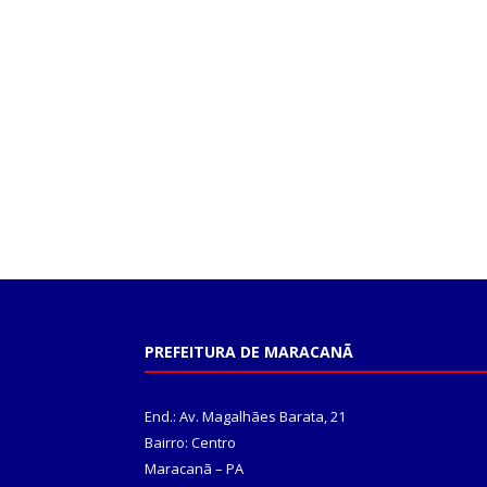
PREFEITURA DE MARACANÃ
End.: Av. Magalhães Barata, 21
Bairro: Centro
Maracanã – PA