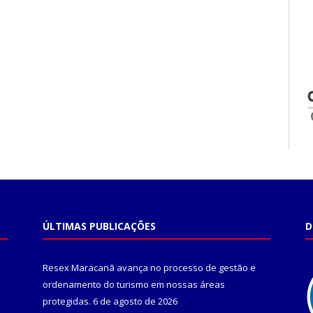
ÚLTIMAS PUBLICAÇÕES
D
Resex Maracanã avança no processo de gestão e
ordenamento do turismo em nossas áreas
protegidas.
6 de agosto de 2026