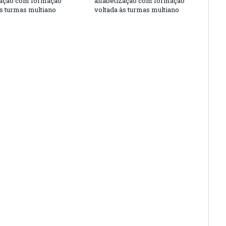
zação com formação
alfabetização com formação
às turmas multiano
voltada às turmas multiano