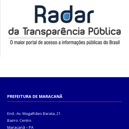
PREFEITURA DE MARACANÃ
End.: Av. Magalhães Barata, 21
Bairro: Centro
Maracanã – PA