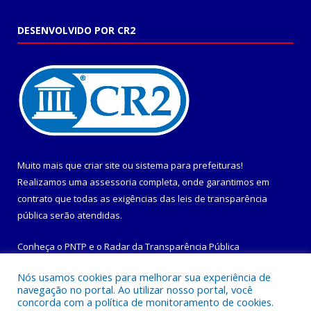
DESENVOLVIDO POR CR2
Muito mais que
criar site
ou
sistema para prefeituras
!
Realizamos uma
assessoria
completa, onde garantimos em
contrato que todas as exigências das
leis de transparência
pública
serão atendidas.
Conheça o
PNTP
e o
Radar da Transparência Pública
Nós usamos cookies para melhorar sua experiência de
navegação no portal. Ao utilizar nosso portal, você
concorda com a política de monitoramento de cookies.