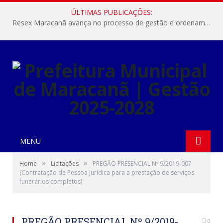
ÚLTIMAS PUBLICAÇÕES:
Resex Maracanã avança no processo de gestão e ordenamento do turismo em nossas áreas protegidas.
MENU
»
»
Home
Licitações
PREGÃO PRESENCIAL Nº 9/2019-007
(Contratação de Pessoa Jurídica para a prestação de serviços
funerários completos)
PREGÃO PRESENCIAL Nº 9/2019-
0