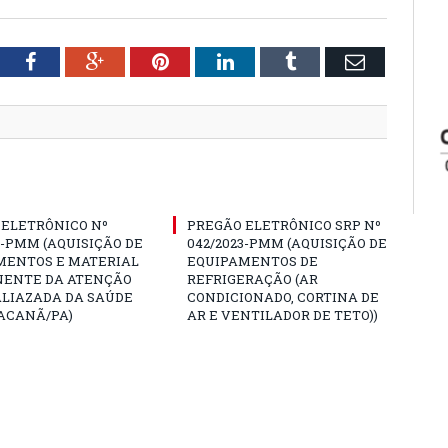
tter
Facebook
Google+
Pinterest
LinkedIn
Tumblr
Email
 ELETRÔNICO Nº
PREGÃO ELETRÔNICO SRP Nº
3-PMM (AQUISIÇÃO DE
042/2023-PMM (AQUISIÇÃO DE
MENTOS E MATERIAL
EQUIPAMENTOS DE
ENTE DA ATENÇÃO
REFRIGERAÇÃO (AR
ALIAZADA DA SAÚDE
CONDICIONADO, CORTINA DE
ACANÃ/PA)
AR E VENTILADOR DE TETO))