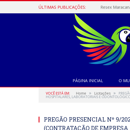
ÚLTIMAS PUBLICAÇÕES:
PÁGINA INICIAL
O MU
»
»
VOCÊ ESTÁ EM:
Home
Licitações
PREGÃ
HOSPITALARES, LABORATORIAIS E ODONTOLÓGICO
PREGÃO PRESENCIAL Nº 9/20
(CONTRATAÇÃO DE EMPRESA 