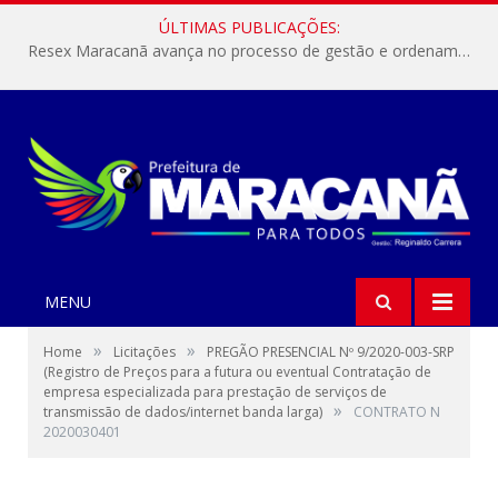
ÚLTIMAS PUBLICAÇÕES:
Resex Maracanã avança no processo de gestão e ordenamento do turismo em nossas áreas protegidas.
MENU
»
»
Home
Licitações
PREGÃO PRESENCIAL Nº 9/2020-003-SRP
(Registro de Preços para a futura ou eventual Contratação de
empresa especializada para prestação de serviços de
»
transmissão de dados/internet banda larga)
CONTRATO N
2020030401