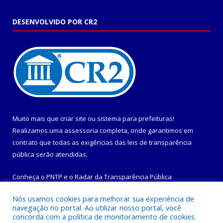
DESENVOLVIDO POR CR2
Muito mais que
criar site
ou
sistema para prefeituras
!
Realizamos uma
assessoria
completa, onde garantimos em
contrato que todas as exigências das
leis de transparência
pública
serão atendidas.
Conheça o
PNTP
e o
Radar da Transparência Pública
Nós usamos cookies para melhorar sua experiência de
navegação no portal. Ao utilizar nosso portal, você
concorda com a política de monitoramento de cookies.