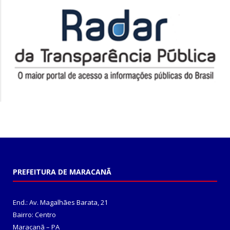
PREFEITURA DE MARACANÃ
End.: Av. Magalhães Barata, 21
Bairro: Centro
Maracanã – PA