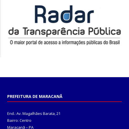
PREFEITURA DE MARACANÃ
End.: Av. Magalhães Barata, 21
Bairro: Centro
Maracanã – PA