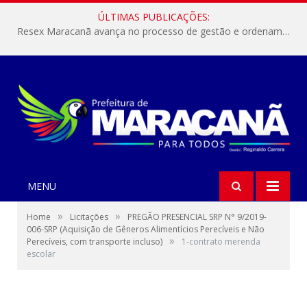
ÚLTIMAS PUBLICAÇÕES:
Resex Maracanã avança no processo de gestão e ordenamento do turismo em nossas áreas protegidas.
MENU
»
»
Home
Licitações
PREGÃO PRESENCIAL SRP N° 9/2019-
006-SRP (Aquisição de Gêneros Alimentícios Perecíveis e Não
»
Perecíveis, com transporte incluso)
1-contrato merenda
escolar