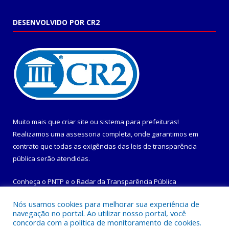
DESENVOLVIDO POR CR2
Muito mais que
criar site
ou
sistema para prefeituras
!
Realizamos uma
assessoria
completa, onde garantimos em
contrato que todas as exigências das
leis de transparência
pública
serão atendidas.
Conheça o
PNTP
e o
Radar da Transparência Pública
Nós usamos cookies para melhorar sua experiência de
navegação no portal. Ao utilizar nosso portal, você
concorda com a política de monitoramento de cookies.