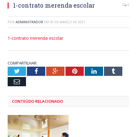
1-contrato merenda escolar
0
POR
ADMINISTRADOR
EM
30 DE MARÇO DE 2021
1-contrato merenda escolar
COMPARTILHAR:
Twitter
Facebook
Google+
Pinterest
LinkedIn
Tumblr
Email
CONTEÚDO RELACIONADO