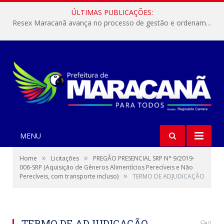
ÚLTIMAS PUBLICAÇÕES:
Resex Maracanã avança no processo de gestão e ordenamento do turismo em nossas áreas protegidas.
MENU
»
»
Home
Licitações
PREGÃO PRESENCIAL SRP N° 9/2019-
006-SRP (Aquisição de Gêneros Alimentícios Perecíveis e Não
»
Perecíveis, com transporte incluso)
TERMO DE ADJUDICAÇÃO
TERMO DE ADJUDICAÇÃO
0