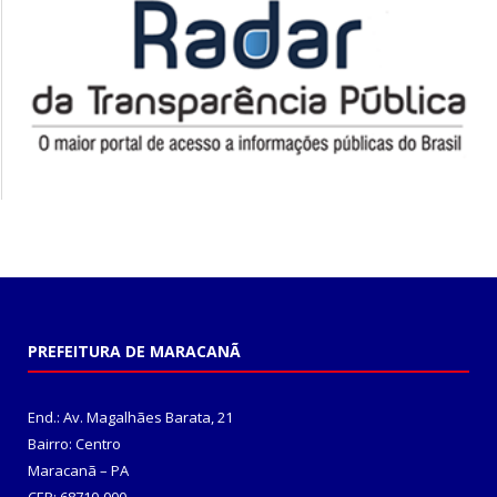
PREFEITURA DE MARACANÃ
End.: Av. Magalhães Barata, 21
Bairro: Centro
Maracanã – PA