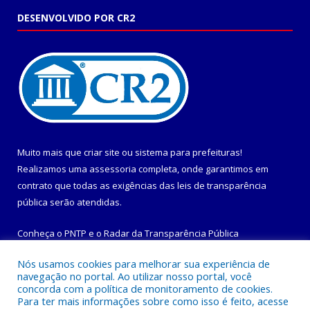
DESENVOLVIDO POR CR2
Muito mais que
criar site
ou
sistema para prefeituras
!
Realizamos uma
assessoria
completa, onde garantimos em
contrato que todas as exigências das
leis de transparência
pública
serão atendidas.
Conheça o
PNTP
e o
Radar da Transparência Pública
Nós usamos cookies para melhorar sua experiência de
navegação no portal. Ao utilizar nosso portal, você
concorda com a política de monitoramento de cookies.
Para ter mais informações sobre como isso é feito, acesse
Todos os direitos reservados a Prefeitura Municipal de