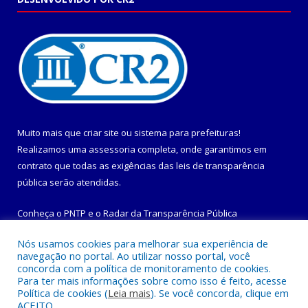
Muito mais que
criar site
ou
sistema para prefeituras
!
Realizamos uma
assessoria
completa, onde garantimos em
contrato que todas as exigências das
leis de transparência
pública
serão atendidas.
Conheça o
PNTP
e o
Radar da Transparência Pública
Nós usamos cookies para melhorar sua experiência de
navegação no portal. Ao utilizar nosso portal, você
concorda com a política de monitoramento de cookies.
Para ter mais informações sobre como isso é feito, acesse
Todos os direitos reservados a Prefeitura Municipal de
Política de cookies (
Leia mais
). Se você concorda, clique em
Maracanã.
ACEITO.