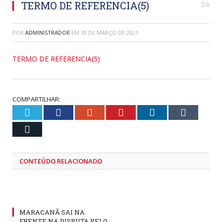
TERMO DE REFERENCIA(5)
0
POR
ADMINISTRADOR
EM
30 DE MARÇO DE 2021
TERMO DE REFERENCIA(5)
COMPARTILHAR:
Twitter
Facebook
Google+
Pinterest
LinkedIn
Tumblr
Email
CONTEÚDO RELACIONADO
MARACANÃ SAI NA
FRENTE NA DISPUTA PELO