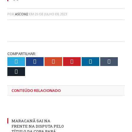
POR
ASCOM2
EM
26 DE JULHO DE 2023
COMPARTILHAR:
Twitter
Facebook
Google+
Pinterest
LinkedIn
Tumblr
Email
CONTEÚDO RELACIONADO
MARACANÃ SAI NA
FRENTE NA DISPUTA PELO
TÍTULO DA COPA PARÁ