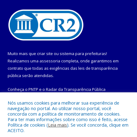
Muito mais que
criar site
ou
sistema para prefeituras
!
Realizamos uma
assessoria
completa, onde garantimos em
contrato que todas as exigências das
leis de transparência
pública
serão atendidas.
Conheça o
PNTP
e o
Radar da Transparência Pública
Nós usamos cookies para melhorar sua experiência de
navegação no portal. Ao utilizar nosso portal, você
concorda com a política de monitoramento de cookies.
Para ter mais informações sobre como isso é feito, acesse
Todos os direitos reservados a Prefeitura Municipal de
Política de cookies (
Leia mais
). Se você concorda, clique em
Maracanã.
ACEITO.