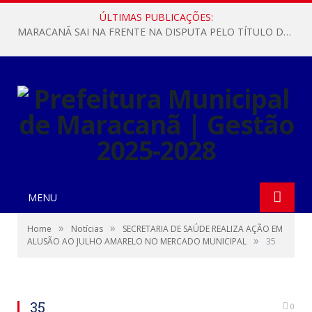
ÚLTIMAS PUBLICAÇÕES:
MARACANÃ SAI NA FRENTE NA DISPUTA PELO TÍTULO DA COPA PARÁ SUB-17!
MENU
»
»
Home
Notícias
SECRETARIA DE SAÚDE REALIZA AÇÃO EM
»
ALUSÃO AO JULHO AMARELO NO MERCADO MUNICIPAL
35
35
0