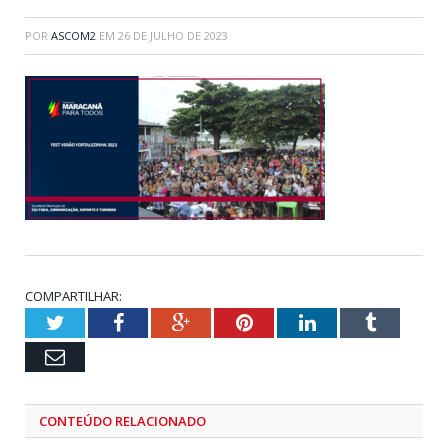
POR
ASCOM2
EM
26 DE JULHO DE 2023
COMPARTILHAR:
Twitter
Facebook
Google+
Pinterest
LinkedIn
Tumblr
Email
CONTEÚDO RELACIONADO