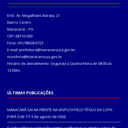
End.: Av. Magalhães Barata, 21
Bairro: Centro
Maracanã – PA
CEP: 68710-000
Fone: (91) 98628-6723
E-mail: prefeitura@maracana.pa.gov.br,
ouvidoria@maracana.pa.gov.br
Horário de atendimento: Segunda a Quinta-Feira de 08:00 às
13:00hs
ÚLTIMAS PUBLICAÇÕES
MARACANÃ SAI NA FRENTE NA DISPUTA PELO TÍTULO DA COPA
PARÁ SUB-17!
3 de agosto de 2026
Saúde reforça vacinação contra a influenza e amplia ações de