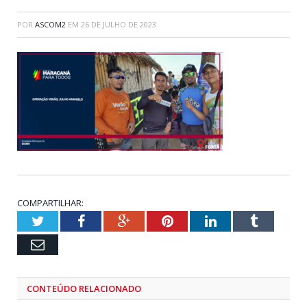
POR
ASCOM2
EM
26 DE JULHO DE 2023
COMPARTILHAR:
Twitter
Facebook
Google+
Pinterest
LinkedIn
Tumblr
Email
CONTEÚDO RELACIONADO