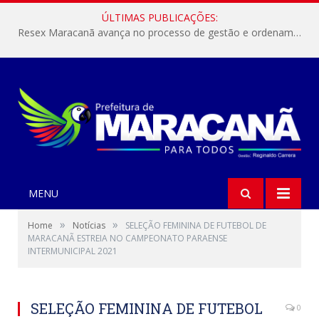
ÚLTIMAS PUBLICAÇÕES:
Resex Maracanã avança no processo de gestão e ordenamento do turismo em nossas áreas protegidas.
MENU
»
»
Home
Notícias
SELEÇÃO FEMININA DE FUTEBOL DE
MARACANÃ ESTREIA NO CAMPEONATO PARAENSE
INTERMUNICIPAL 2021
SELEÇÃO FEMININA DE FUTEBOL
0