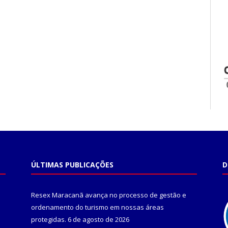
ÚLTIMAS PUBLICAÇÕES
D
Resex Maracanã avança no processo de gestão e
ordenamento do turismo em nossas áreas
protegidas.
6 de agosto de 2026