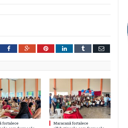
tter
Facebook
Google+
Pinterest
LinkedIn
Tumblr
Email
 fortalece
Maracanã fortalece