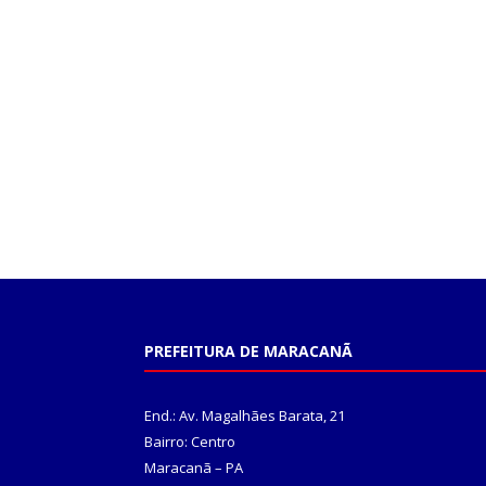
PREFEITURA DE MARACANÃ
End.: Av. Magalhães Barata, 21
Bairro: Centro
Maracanã – PA