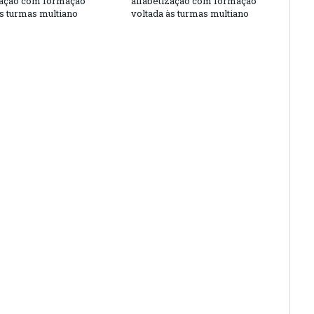
zação com formação
alfabetização com formação
às turmas multiano
voltada às turmas multiano