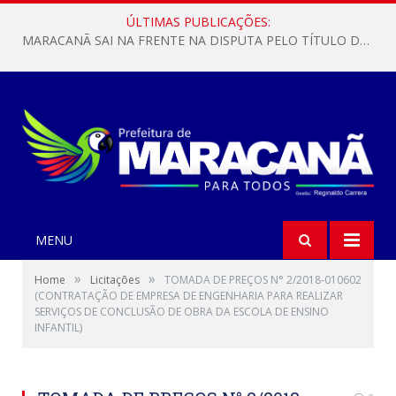
ÚLTIMAS PUBLICAÇÕES:
MARACANÃ SAI NA FRENTE NA DISPUTA PELO TÍTULO DA COPA PARÁ SUB-17!
MENU
»
»
Home
Licitações
TOMADA DE PREÇOS N° 2/2018-010602
(CONTRATAÇÃO DE EMPRESA DE ENGENHARIA PARA REALIZAR
SERVIÇOS DE CONCLUSÃO DE OBRA DA ESCOLA DE ENSINO
INFANTIL)