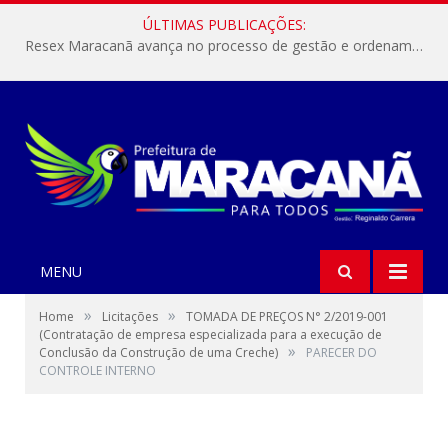
ÚLTIMAS PUBLICAÇÕES:
Resex Maracanã avança no processo de gestão e ordenamento do turismo em nossas áreas protegidas.
MENU
»
»
Home
Licitações
TOMADA DE PREÇOS N° 2/2019-001
(Contratação de empresa especializada para a execução de
»
Conclusão da Construção de uma Creche)
PARECER DO
CONTROLE INTERNO