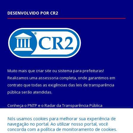
DESENVOLVIDO POR CR2
Muito mais que
criar site
ou
sistema para prefeituras
!
Realizamos uma
assessoria
completa, onde garantimos em
contrato que todas as exigências das
leis de transparência
pública
serão atendidas.
Conheça o
PNTP
e o
Radar da Transparência Pública
Nós usamos cookies para melhorar sua experiência de
navegação no portal. Ao utilizar nosso portal, você
concorda com a política de monitoramento de cookies.