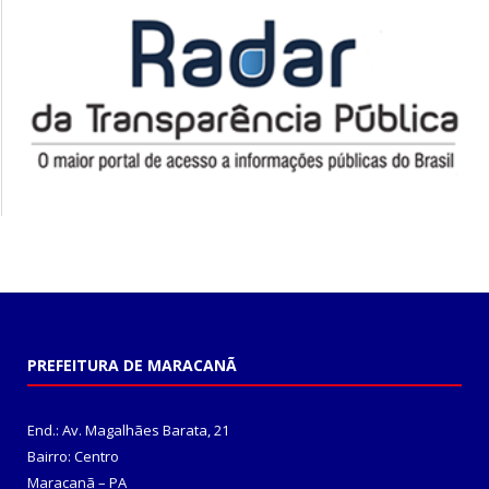
PREFEITURA DE MARACANÃ
End.: Av. Magalhães Barata, 21
Bairro: Centro
Maracanã – PA