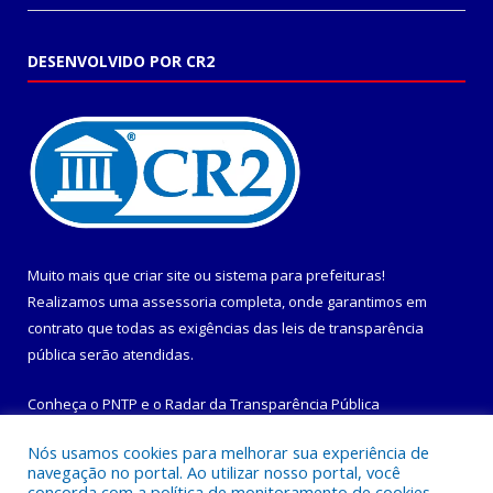
DESENVOLVIDO POR CR2
Muito mais que
criar site
ou
sistema para prefeituras
!
Realizamos uma
assessoria
completa, onde garantimos em
contrato que todas as exigências das
leis de transparência
pública
serão atendidas.
Conheça o
PNTP
e o
Radar da Transparência Pública
Nós usamos cookies para melhorar sua experiência de
navegação no portal. Ao utilizar nosso portal, você
concorda com a política de monitoramento de cookies.