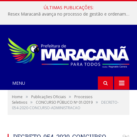
ÚLTIMAS PUBLICAÇÕES:
Resex Maracanã avança no processo de gestão e ordenamento do turismo em nossas áreas protegidas.
MENU
»
»
Home
Publicações Oficiais
Processos
»
»
Seletivos
CONCURSO PÚBLICO Nº 01/2019
DECRETO-
054-2020-CONCURSO-ADMINISTRACAO
DECRETO-054-2020-CONCURSO-
0