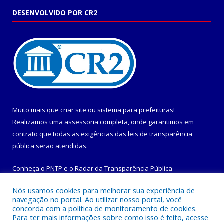
DESENVOLVIDO POR CR2
Muito mais que
criar site
ou
sistema para prefeituras
!
Realizamos uma
assessoria
completa, onde garantimos em
contrato que todas as exigências das
leis de transparência
pública
serão atendidas.
Conheça o
PNTP
e o
Radar da Transparência Pública
Nós usamos cookies para melhorar sua experiência de
navegação no portal. Ao utilizar nosso portal, você
concorda com a política de monitoramento de cookies.
Para ter mais informações sobre como isso é feito, acesse
Todos os direitos reservados a Prefeitura Municipal de