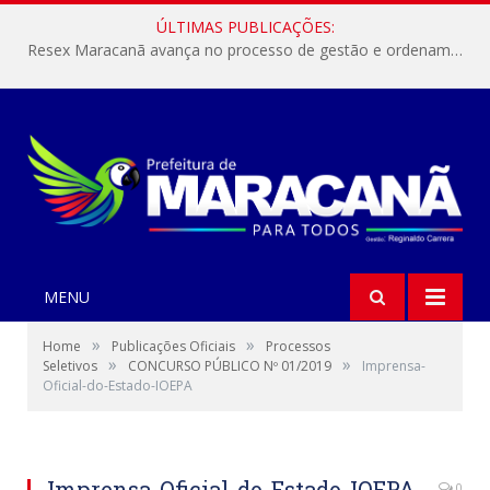
ÚLTIMAS PUBLICAÇÕES:
Resex Maracanã avança no processo de gestão e ordenamento do turismo em nossas áreas protegidas.
MENU
»
»
Home
Publicações Oficiais
Processos
»
»
Seletivos
CONCURSO PÚBLICO Nº 01/2019
Imprensa-
Oficial-do-Estado-IOEPA
Imprensa-Oficial-do-Estado-IOEPA
0