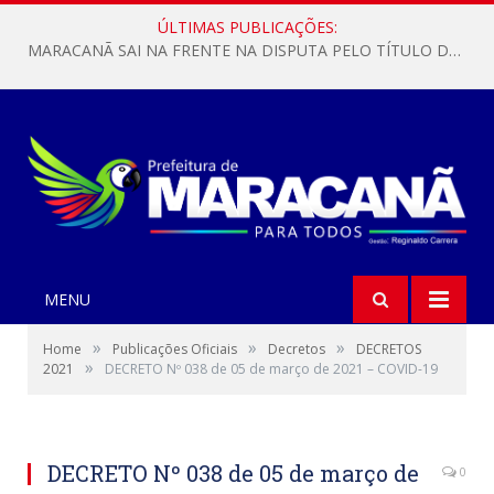
ÚLTIMAS PUBLICAÇÕES:
MARACANÃ SAI NA FRENTE NA DISPUTA PELO TÍTULO DA COPA PARÁ SUB-17!
MENU
»
»
»
Home
Publicações Oficiais
Decretos
DECRETOS
»
2021
DECRETO Nº 038 de 05 de março de 2021 – COVID-19
DECRETO Nº 038 de 05 de março de
0