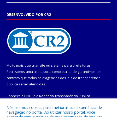
DESENVOLVIDO POR CR2
Muito mais que
criar site
ou
sistema para prefeituras
!
Realizamos uma
assessoria
completa, onde garantimos em
contrato que todas as exigências das
leis de transparência
pública
serão atendidas.
Conheça o
PNTP
e o
Radar da Transparência Pública
Nós usamos cookies para melhorar sua experiência de
navegação no portal. Ao utilizar nosso portal, você
concorda com a política de monitoramento de cookies.