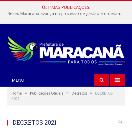
ÚLTIMAS PUBLICAÇÕES:
Resex Maracanã avança no processo de gestão e ordenamento do turismo em nossas áreas protegidas.
MENU
»
»
»
Home
Publicações Oficiais
Decretos
DECRETOS
2021
DECRETOS 2021
0